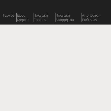
Ταυτότητα
Όροι
Πολιτική
Πολιτική
Αποποίηση
Χρήσης
Cookies
Απορρήτου
Ευθυνών