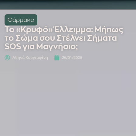
Φάρμακο
Το «Κρυφό» Έλλειμμα: Μήπως
το Σώμα σου Στέλνει Σήματα
SOS για Μαγνήσιο;
Αθηνά Κυργιαφίνη
26/01/2026