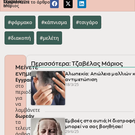
Περισσότερα
Τζαβέλας
Μοιραστείτε το άρθρο
από
Μάριος
φάρμακο
,
κάπνισμα
,
τσιγάρο
,
διακοπή
,
μελέτη
Περισσότερα: Τζαβέλας Μάριος
Μείνετε
ενημερωμένοι
Αλωπεκία: Απώλεια μαλλιών κ
Εγγραφείτε
αντιμετώπιση
18/3/25
στο
περιοδικό
για
να
λαμβάνετε
δωρεάν
τα
Εμβοές στα αυτιά; Η διατροφ
μπορεί να σας βοηθήσει!
τελευταία
29/6/25
άρθρα