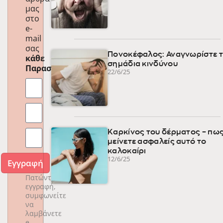
μας
στο
e-
mail
σας
Πονοκέφαλος: Αναγνωρίστε 
κάθε
σημάδια κινδύνου
Παρασκευή
!
22/6/25
Καρκίνος του δέρματος – πως
μείνετε ασφαλείς αυτό το
καλοκαίρι
12/6/25
Εγγραφή
Πατώντας
εγγραφή,
συμφωνείτε
να
λαμβάνετε
e-