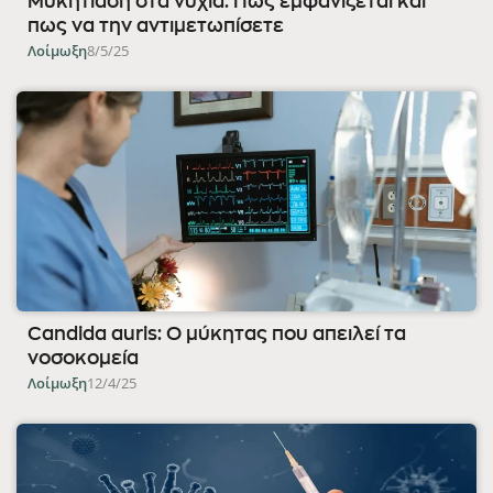
Μυκητίαση στα νύχια: Πως εμφανίζεται και
πως να την αντιμετωπίσετε
Λοίμωξη
8/5/25
Candida auris: Ο μύκητας που απειλεί τα
νοσοκομεία
Λοίμωξη
12/4/25