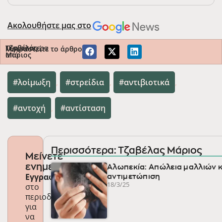
Ακολουθήστε μας στο
Περισσότερα
Τζαβέλας
Μοιραστείτε το άρθρο
από
Μάριος
λοίμωξη
,
στρείδια
,
αντιβιοτικά
,
αντοχή
,
αντίσταση
Περισσότερα: Τζαβέλας Μάριος
Μείνετε
ενημερωμένοι
Αλωπεκία: Απώλεια μαλλιών κ
Εγγραφείτε
αντιμετώπιση
18/3/25
στο
περιοδικό
για
να