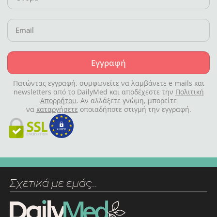
Εγγραφή
Πατώντας εγγραφή, συμφωνείτε να λαμβάνετε e-mails και
newsletters από το DailyMed και αποδέχεστε την
Πολιτική
Απορρήτου
. Αν αλλάξετε γνώμη, μπορείτε
να
καταργήσετε
οποιαδήποτε στιγμή την εγγραφή.
Σχετικά με εμάς…