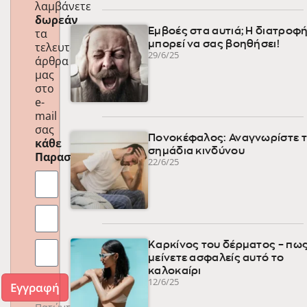
λαμβάνετε
δωρεάν
τα
Εμβοές στα αυτιά; Η διατροφ
μπορεί να σας βοηθήσει!
τελευταία
29/6/25
άρθρα
μας
στο
e-
mail
σας
Πονοκέφαλος: Αναγνωρίστε 
κάθε
σημάδια κινδύνου
Παρασκευή
!
22/6/25
Καρκίνος του δέρματος – πως
μείνετε ασφαλείς αυτό το
καλοκαίρι
12/6/25
Εγγραφή