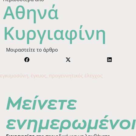
Αθηνά
Κυργιαφίνη
Μοιραστείτε το άρθρο
εγκυμοσύνη
,
έγκυος
,
προγεννητικός έλεγχος
Μείνετε
ενημερωμένοι