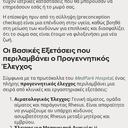
τυχόν ιατρικές καταστάσεις που θα μπορούσαν να
επηρεάσουν εσάς ή το μωρό σας.
Η επίσκεψη πριν από τη σύλληψη (preconception
checkup) είναι μια επένδυση στην υγεία, καθώς βοηθά
στη μείωση των κινδύνων για επιπλοκές και διασφαλίζει
ότι το σώμα σας είναι έτοιμο να φιλοξενήσει μια νέα
ζωή.
Οι Βασικές Εξετάσεις που
περιλαμβάνει ο Προγεννητικός
Έλεγχος
Σύμφωνα με τα πρωτόκολλα του
MedPark Hospital
, ένας
πλήρης
προγεννητικός έλεγχος
περιλαμβάνει μια
σειρά από κλινικές και εργαστηριακές εξετάσεις:
Αιματολογικός Έλεγχος:
Γενική αίματος, ομάδα
αίματος και παράγοντας Rhesus. Είναι απαραίτητο
να γνωρίζουμε αν υπάρχει κίνδυνος
ασυμβατότητας Rhesus μεταξύ μητέρας και
εμβρύου.
Έλεγχος για Μεσογειακή Αναιμία:
Η