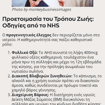
Photo by monkeybusinessimages
Προετοιμασία του Τρόπου Ζωής:
Οδηγίες από το NHS
Ο
προγεννητικός έλεγχος
δεν περιορίζεται μόνο στο
ιατρείο. Η καθημερινότητά σας παίζει καθοριστικό
ρόλο:
Φυλλικό Οξύ:
Το
NHS
συνιστά τη λήψη 400mcg
φυλλικού οξέος καθημερινά, τουλάχιστον ένα
μήνα πριν τη σύλληψη και μέχρι τη 12η εβδομάδα
της κύησης, για την πρόληψη ανωμαλιών του
νωτιαίου σωλήνα.
Διακοπή Βλαβερών Συνηθειών:
Το κάπνισμα, το
αλκοόλ και η χρήση ουσιών πρέπει να διακοπούν
άμεσα, καθώς συνδέονται με πρόωρο τοκετό και
χαμηλό βάρος γέννησης.
Διαχείριση Βάρους:
Η διατήρηση ενός υγιούς
Δείκτη Μάζας Σώματος (BMI) διευκολύνει τη
σύλληψη και μειώνει τον κίνδυνο διαβήτη κύησης.