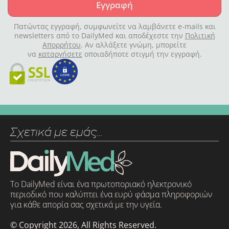
Εγγραφή
Πατώντας εγγραφή, συμφωνείτε να λαμβάνετε e-mails και
newsletters από το DailyMed και αποδέχεστε την
Πολιτική
Απορρήτου
. Αν αλλάξετε γνώμη, μπορείτε
να
καταργήσετε
οποιαδήποτε στιγμή την εγγραφή.
Σχετικά με εμάς…
Το DailyMed είναι ένα πρωτοποριακό ηλεκτρονικό
περιοδικό που καλύπτει ένα ευρύ φάσμα πληροφοριών
για κάθε απορία σας σχετικά με την υγεία.
© Copyright 2026, All Rights Reserved.