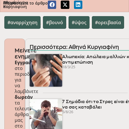
Περισσότερα
Αθηνά
Μοιραστείτε το άρθρο
από
Κυργιαφίνη
αναρρίχηση
,
βουνό
,
ύψος
,
ορειβασία
Περισσότερα: Αθηνά Κυργιαφίνη
Μείνετε
ενημερωμένοι
Αλωπεκία: Απώλεια μαλλιών κ
Εγγραφείτε
αντιμετώπιση
18/3/25
στο
περιοδικό
για
να
λαμβάνετε
δωρεάν
τα
7 Σημάδια ότι το Στρες είναι 
να σας καταβάλει
τελευταία
5/8/26
άρθρα
μας
στο