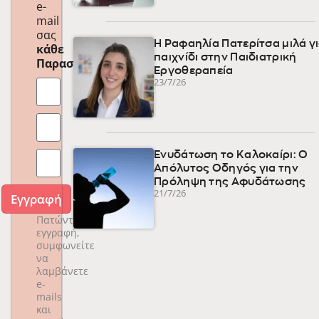
e-
mail
σας
Η Ραφαηλία Πατερίτσα μιλά γι
κάθε
παιχνίδι στην Παιδιατρική
Παρασκευή
!
Εργοθεραπεία
23/7/26
Ενυδάτωση το Καλοκαίρι: Ο
Απόλυτος Οδηγός για την
Πρόληψη της Αφυδάτωσης
21/7/26
Εγγραφή
Πατώντας
εγγραφή,
συμφωνείτε
να
λαμβάνετε
e-
mails
και