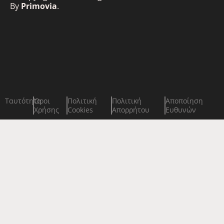
By
Primovia
.
Ταυτότητα
Όροι
Πολιτική
Πολιτική
Αποποίηση
Χρήσης
Cookies
Απορρήτου
Ευθυνών