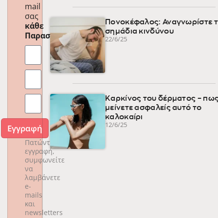
mail
σας
Πονοκέφαλος: Αναγνωρίστε 
κάθε
σημάδια κινδύνου
Παρασκευή
!
22/6/25
Καρκίνος του δέρματος – πως
μείνετε ασφαλείς αυτό το
καλοκαίρι
12/6/25
Εγγραφή
Πατώντας
εγγραφή,
συμφωνείτε
να
λαμβάνετε
e-
mails
και
newsletters