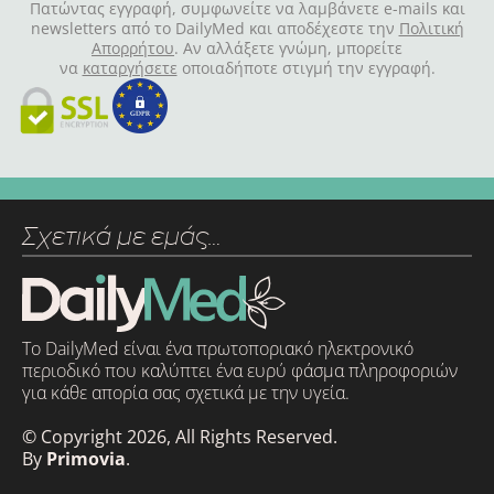
Πατώντας εγγραφή, συμφωνείτε να λαμβάνετε e-mails και
newsletters από το DailyMed και αποδέχεστε την
Πολιτική
Απορρήτου
. Αν αλλάξετε γνώμη, μπορείτε
να
καταργήσετε
οποιαδήποτε στιγμή την εγγραφή.
Σχετικά με εμάς…
Το DailyMed είναι ένα πρωτοποριακό ηλεκτρονικό
περιοδικό που καλύπτει ένα ευρύ φάσμα πληροφοριών
για κάθε απορία σας σχετικά με την υγεία.
© Copyright 2026, All Rights Reserved.
By
Primovia
.