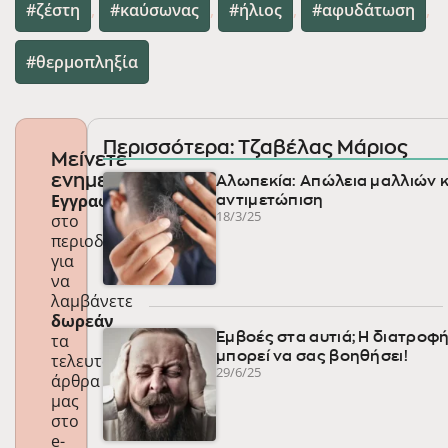
ζέστη
,
καύσωνας
,
ήλιος
,
αφυδάτωση
,
θερμοπληξία
Περισσότερα: Τζαβέλας Μάριος
Μείνετε
ενημερωμένοι
Αλωπεκία: Απώλεια μαλλιών κ
Εγγραφείτε
αντιμετώπιση
18/3/25
στο
περιοδικό
για
να
λαμβάνετε
δωρεάν
τα
Εμβοές στα αυτιά; Η διατροφ
μπορεί να σας βοηθήσει!
τελευταία
29/6/25
άρθρα
μας
στο
e-