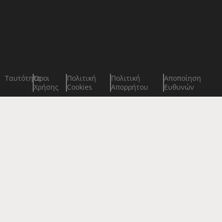
Ταυτότητα
Όροι
Πολιτική
Πολιτική
Αποποίηση
Χρήσης
Cookies
Απορρήτου
Ευθυνών