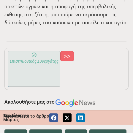
αρκετών υγρών και η αποφυγή της υπερβολικής
έκθεσης στη ζέστη, μπορούμε να περάσουμε τις
δύσκολες μέρες του καύσωνα με ασφάλεια και υγεία.
>>
Τζαβέλας
Επιστημονικός Συνεργάτης
Μάριος
2313-
Ιατρός
115569
Ακολουθήστε μας στο
Περισσότερα
Τζαβέλας
Μοιραστείτε το άρθρο
από
Μάριος