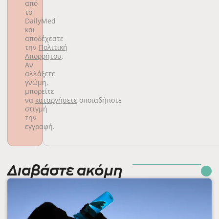
από
το
DailyMed
και
αποδέχεστε
την
Πολιτική
Απορρήτου
.
Αν
αλλάξετε
γνώμη,
μπορείτε
να
καταργήσετε
οποιαδήποτε
στιγμή
την
εγγραφή.
Διαβάστε ακόμη