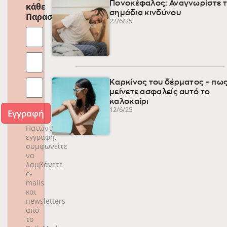
Πονοκέφαλος: Αναγνωρίστε 
κάθε
σημάδια κινδύνου
Παρασκευή
!
22/6/25
Καρκίνος του δέρματος – πως
μείνετε ασφαλείς αυτό το
καλοκαίρι
12/6/25
Εγγραφή
Πατώντας
εγγραφή,
συμφωνείτε
να
λαμβάνετε
e-
mails
και
newsletters
από
το