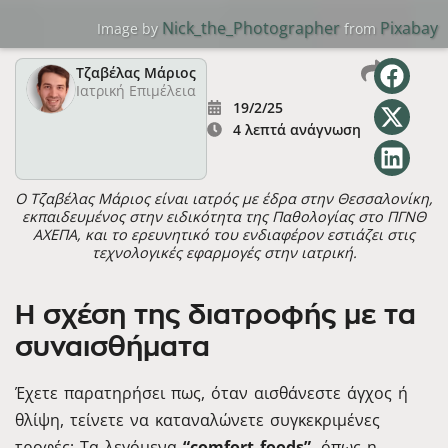
Nick_the_Photographer
Pixabay
Image by
from
Τζαβέλας Μάριος
Ιατρική Επιμέλεια
19/2/25
4 λεπτά ανάγνωση
Ο Τζαβέλας Μάριος είναι ιατρός με έδρα στην Θεσσαλονίκη,
εκπαιδευμένος στην ειδικότητα της Παθολογίας στο ΠΓΝΘ
ΑΧΕΠΑ, και το ερευνητικό του ενδιαφέρον εστιάζει στις
τεχνολογικές εφαρμογές στην ιατρική.
Η σχέση της διατροφής με τα
συναισθήματα
Έχετε παρατηρήσει πως, όταν αισθάνεστε άγχος ή
θλίψη, τείνετε να καταναλώνετε συγκεκριμένες
τροφές; Τα λεγόμενα
“comfort foods”
, όπως η