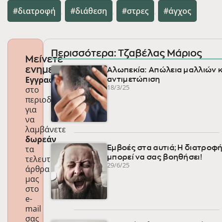
διατροφή
,
διάθεση
,
στρες
,
άγχος
Περισσότερα: Τζαβέλας Μάριος
Μείνετε
ενημερωμένοι
Αλωπεκία: Απώλεια μαλλιών κ
Εγγραφείτε
αντιμετώπιση
18/3/25
στο
περιοδικό
για
να
λαμβάνετε
δωρεάν
τα
Εμβοές στα αυτιά; Η διατροφ
μπορεί να σας βοηθήσει!
τελευταία
29/6/25
άρθρα
μας
στο
e-
mail
σας