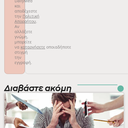
DailyMed
και
αποδέχεστε
την
Πολιτική
Απορρήτου
.
Αν
αλλάξετε
γνώμη,
μπορείτε
να
καταργήσετε
οποιαδήποτε
στιγμή
την
εγγραφή.
Διαβάστε ακόμη