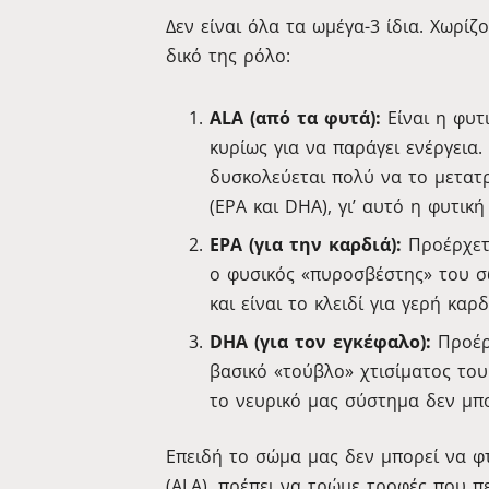
Δεν είναι όλα τα ωμέγα-3 ίδια. Χωρίζο
δικό της ρόλο:
ALA (από τα φυτά):
Είναι η φυτ
κυρίως για να παράγει ενέργεια.
δυσκολεύεται πολύ να το μετατρ
(EPA και DHA), γι’ αυτό η φυτικ
EPA (για την καρδιά):
Προέρχετα
ο φυσικός «πυροσβέστης» του σ
και είναι το κλειδί για γερή καρ
DHA (για τον εγκέφαλο):
Προέρχ
βασικό «τούβλο» χτισίματος του
το νευρικό μας σύστημα δεν μπο
Επειδή το σώμα μας δεν μπορεί να φ
(ALA), πρέπει να τρώμε τροφές που πε