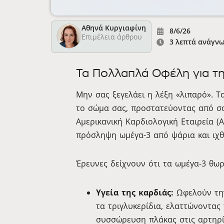
Αθηνά Κυργιαφίνη
8/6/26
Επιμέλεια άρθρου
3 λεπτά ανάγν
Τα Πολλαπλά Οφέλη για τη
Μην σας ξεγελάει η λέξη «λιπαρό». Τα
το σώμα σας, προστατεύοντας από σο
Αμερικανική Καρδιολογική Εταιρεία (
πρόσληψη ωμέγα-3 από ψάρια και ιχθ
Έρευνες δείχνουν ότι τα ωμέγα-3 θω
Υγεία της καρδιάς:
Ωφελούν την
τα τριγλυκερίδια, ελαττώνοντας
συσσώρευση πλάκας στις αρτηρί