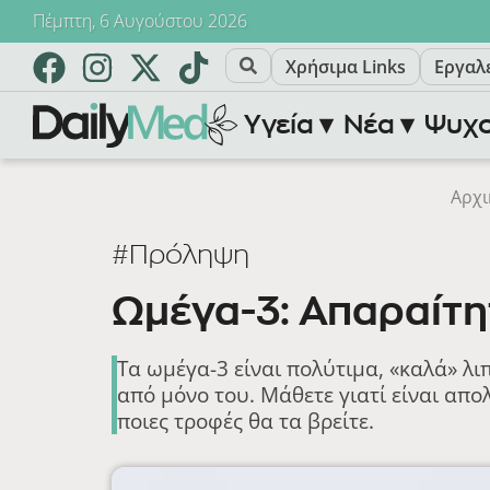
Πέμπτη, 6 Αυγούστου 2026
Χρήσιμα Links
Εργαλ
Υγεία ▾
Νέα ▾
Ψυχο
Αρχι
#Πρόληψη
Ωμέγα-3: Απαραίτη
Τα ωμέγα-3 είναι πολύτιμα, «καλά» λ
από μόνο του. Μάθετε γιατί είναι απο
ποιες τροφές θα τα βρείτε.