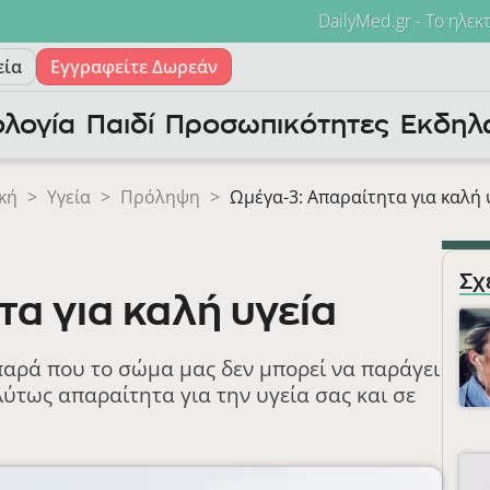
DailyMed.gr - Το ηλεκ
εία
Εγγραφείτε Δωρεάν
λογία
Παιδί
Προσωπικότητες
Εκδηλ
κή
>
Υγεία
>
Πρόληψη
>
Ωμέγα-3: Απαραίτητα για καλή 
Σχ
τα για καλή υγεία
ιπαρά που το σώμα μας δεν μπορεί να παράγει
λύτως απαραίτητα για την υγεία σας και σε