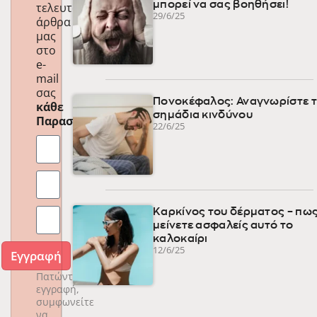
μπορεί να σας βοηθήσει!
τελευταία
29/6/25
άρθρα
μας
στο
e-
mail
σας
Πονοκέφαλος: Αναγνωρίστε 
κάθε
σημάδια κινδύνου
Παρασκευή
!
22/6/25
Καρκίνος του δέρματος – πως
μείνετε ασφαλείς αυτό το
καλοκαίρι
12/6/25
Εγγραφή
Πατώντας
εγγραφή,
συμφωνείτε
να