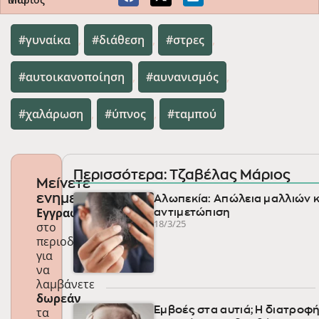
γυναίκα
,
διάθεση
,
στρες
,
αυτοικανοποίηση
,
αυνανισμός
,
χαλάρωση
,
ύπνος
,
ταμπού
Περισσότερα: Τζαβέλας Μάριος
Μείνετε
ενημερωμένοι
Αλωπεκία: Απώλεια μαλλιών κ
Εγγραφείτε
αντιμετώπιση
18/3/25
στο
περιοδικό
για
να
λαμβάνετε
δωρεάν
τα
Εμβοές στα αυτιά; Η διατροφ