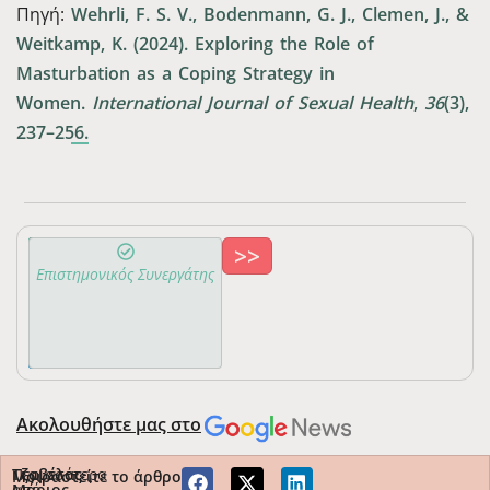
Πηγή:
Wehrli, F. S. V., Bodenmann, G. J., Clemen, J., &
Weitkamp, K. (2024). Exploring the Role of
Masturbation as a Coping Strategy in
Women.
International Journal of Sexual Health
,
36
(3),
237–256.
>>
Τζαβέλας
Επιστημονικός Συνεργάτης
Μάριος
2313-
Ιατρός
115569
Ακολουθήστε μας στο
Περισσότερα
Τζαβέλας
Μοιραστείτε το άρθρο
από
Μάριος