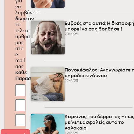
για
να
λαμβάνετε
δωρεάν
τα
Εμβοές στα αυτιά; Η διατροφ
μπορεί να σας βοηθήσει!
τελευταία
29/6/25
άρθρα
μας
στο
e-
mail
σας
Πονοκέφαλος: Αναγνωρίστε 
κάθε
σημάδια κινδύνου
Παρασκευή
!
22/6/25
Καρκίνος του δέρματος – πως
μείνετε ασφαλείς αυτό το
καλοκαίρι
12/6/25