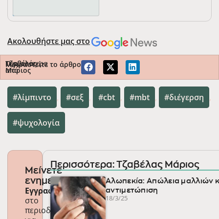
Ακολουθήστε μας στο
Περισσότερα
Τζαβέλας
Μοιραστείτε το άρθρο
από
Μάριος
λίμπιντο
,
σεξ
,
cbt
,
mbt
,
διέγερση
,
ψυχολογία
Περισσότερα: Τζαβέλας Μάριος
Μείνετε
ενημερωμένοι
Αλωπεκία: Απώλεια μαλλιών κ
Εγγραφείτε
αντιμετώπιση
18/3/25
στο
περιοδικό