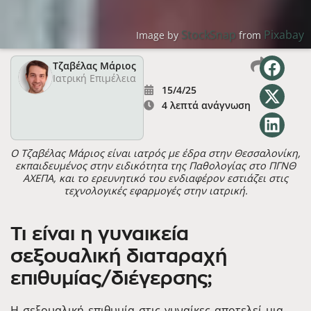
StockSnap
Pixabay
Image by
from
Τζαβέλας Μάριος
Ιατρική Επιμέλεια
15/4/25
4 λεπτά ανάγνωση
Ο Τζαβέλας Μάριος είναι ιατρός με έδρα στην Θεσσαλονίκη,
εκπαιδευμένος στην ειδικότητα της Παθολογίας στο ΠΓΝΘ
ΑΧΕΠΑ, και το ερευνητικό του ενδιαφέρον εστιάζει στις
τεχνολογικές εφαρμογές στην ιατρική.
Τι είναι η γυναικεία
σεξουαλική διαταραχή
επιθυμίας/διέγερσης;
Η σεξουαλική επιθυμία στις γυναίκες αποτελεί μια