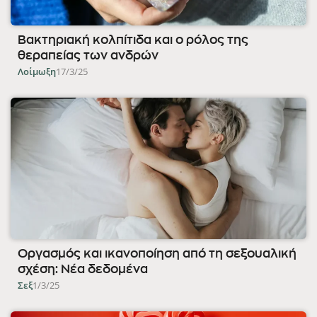
Βακτηριακή κολπίτιδα και ο ρόλος της
θεραπείας των ανδρών
Λοίμωξη
17/3/25
Οργασμός και ικανοποίηση από τη σεξουαλική
σχέση: Νέα δεδομένα
Σεξ
1/3/25