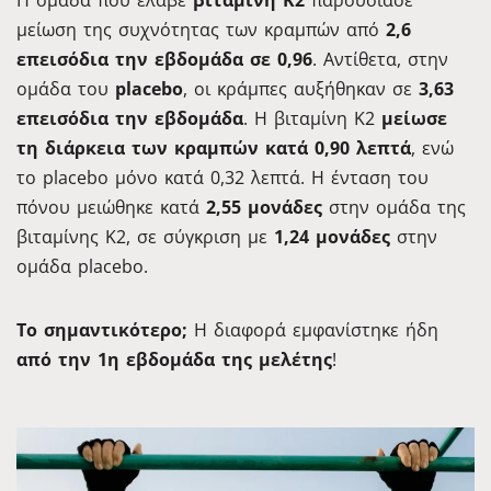
Η ομάδα που έλαβε
βιταμίνη K2
παρουσίασε
μείωση της συχνότητας των κραμπών από
2,6
επεισόδια την εβδομάδα σε 0,96
. Αντίθετα, στην
ομάδα του
placebo
, οι κράμπες αυξήθηκαν σε
3,63
επεισόδια την εβδομάδα
. Η βιταμίνη K2
μείωσε
τη διάρκεια των κραμπών κατά 0,90 λεπτά
, ενώ
το placebo μόνο κατά 0,32 λεπτά. Η ένταση του
πόνου μειώθηκε κατά
2,55 μονάδες
στην ομάδα της
βιταμίνης K2, σε σύγκριση με
1,24 μονάδες
στην
ομάδα placebo.
Το σημαντικότερο;
Η διαφορά εμφανίστηκε ήδη
από την 1η εβδομάδα της μελέτης
!