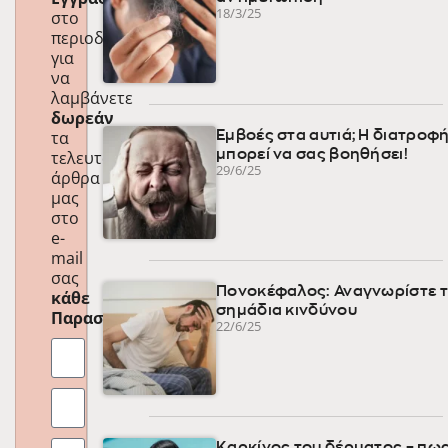
18/3/25
στο
περιοδικό
για
να
λαμβάνετε
δωρεάν
τα
Εμβοές στα αυτιά; Η διατροφ
μπορεί να σας βοηθήσει!
τελευταία
29/6/25
άρθρα
μας
στο
e-
mail
σας
Πονοκέφαλος: Αναγνωρίστε 
κάθε
σημάδια κινδύνου
Παρασκευή
!
22/6/25
Καρκίνος του δέρματος – πως