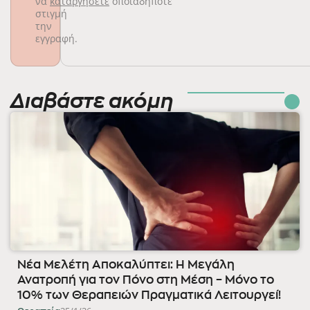
να
καταργήσετε
οποιαδήποτε
στιγμή
την
εγγραφή.
Διαβάστε ακόμη
Νέα Μελέτη Αποκαλύπτει: Η Μεγάλη
Ανατροπή για τον Πόνο στη Μέση – Μόνο το
10% των Θεραπειών Πραγματικά Λειτουργεί!