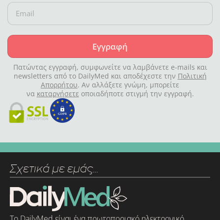
Εγγραφή
Πατώντας εγγραφή, συμφωνείτε να λαμβάνετε e-mails και
newsletters από το DailyMed και αποδέχεστε την
Πολιτική
Απορρήτου
. Αν αλλάξετε γνώμη, μπορείτε
να
καταργήσετε
οποιαδήποτε στιγμή την εγγραφή.
Σχετικά με εμάς…
Το DailyMed είναι ένα πρωτοποριακό ηλεκτρονικό