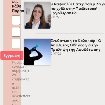
σας
Η Ραφαηλία Πατερίτσα μιλά γι
κάθε
παιχνίδι στην Παιδιατρική
Παρασκευή
!
Εργοθεραπεία
23/7/26
Ενυδάτωση το Καλοκαίρι: Ο
Απόλυτος Οδηγός για την
Πρόληψη της Αφυδάτωσης
21/7/26
Εγγραφή
Πατώντας
εγγραφή,
συμφωνείτε
να
λαμβάνετε
e-
mails
και
newsletters
από
το