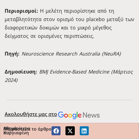
Περιορισμοί:
Η μελέτη περιορίστηκε από τη
μεταβλητότητα στον ορισμό του placebo μεταξύ των
διαφορετικών δοκιμών και το μικρό μέγεθος
δείγματος σε ορισμένες περιπτώσεις.
Πηγή:
Neuroscience Research Australia (NeuRA)
Δημοσίευση:
BMJ Evidence-Based Medicine (Μάρτιος
2024)
Ακολουθήστε μας στο
Περισσότερα
Αθηνά
Μοιραστείτε το άρθρο
από
Κυργιαφίνη