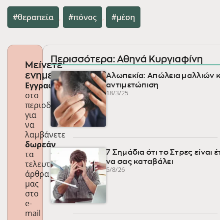
θεραπεία
,
πόνος
,
μέση
Περισσότερα: Αθηνά Κυργιαφίνη
Μείνετε
ενημερωμένοι
Αλωπεκία: Απώλεια μαλλιών κ
Εγγραφείτε
αντιμετώπιση
18/3/25
στο
περιοδικό
για
να
λαμβάνετε
δωρεάν
τα
7 Σημάδια ότι το Στρες είναι 
να σας καταβάλει
τελευταία
5/8/26
άρθρα
μας
στο
e-
mail