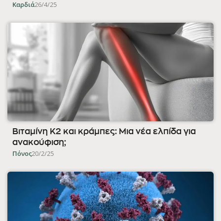
Καρδιά
26/4/25
Βιταμίνη K2 και κράμπες: Μια νέα ελπίδα για
ανακούφιση;
Πόνος
20/2/25