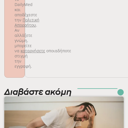
DailyMed
και
αποδέχεστε
την
Πολιτική
Απορρήτου
.
Αν
αλλάξετε
γνώμη,
μπορείτε
να
καταργήσετε
οποιαδήποτε
στιγμή
την
εγγραφή.
Διαβάστε ακόμη