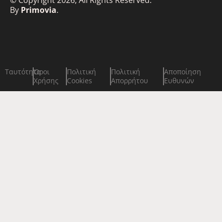
© Copyright 2026, All Rights Reserved.
By
Primovia
.
Ταυτότητα
Όροι
Πολιτική
Πολιτική
Αποποίηση
Χρήσης
Cookies
Απορρήτου
Ευθυνών