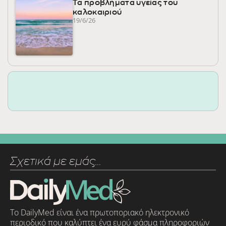
Τα προβλήματα υγείας του
καλοκαιριού
19/6/26
Σχετικά με εμάς…
Το DailyMed είναι ένα πρωτοποριακό ηλεκτρονικό
περιοδικό που καλύπτει ένα ευρύ φάσμα πληροφοριών