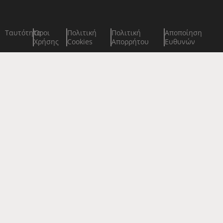
Ταυτότητα
Όροι
Πολιτική
Πολιτική
Αποποίηση
Χρήσης
Cookies
Απορρήτου
Ευθυνών