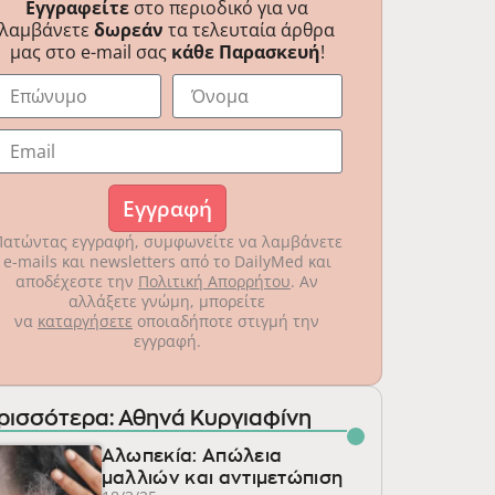
Εγγραφείτε
στο περιοδικό για να
λαμβάνετε
δωρεάν
τα τελευταία άρθρα
μας στο e-mail σας
κάθε Παρασκευή
!
Εγγραφή
Πατώντας εγγραφή, συμφωνείτε να λαμβάνετε
e-mails και newsletters από το DailyMed και
αποδέχεστε την
Πολιτική Απορρήτου
. Αν
αλλάξετε γνώμη, μπορείτε
να
καταργήσετε
οποιαδήποτε στιγμή την
εγγραφή.
ρισσότερα: Αθηνά Κυργιαφίνη
Αλωπεκία: Απώλεια
μαλλιών και αντιμετώπιση