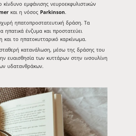
ο κίνδυνο εμφάνισης νευροεκφυλιστικών
imer
και η νόσος
Parkinson
.
ισχυρή ηπατοπροστατευτική δράση. Τα
τα ηπατικά ένζυμα και προστατεύει
η και το ηπατοκυτταρικό καρκίνωμα.
σταθερή κατανάλωση, μέσω της δράσης του
την ευαισθησία των κυττάρων στην ινσουλίνη
των υδατανθράκων.