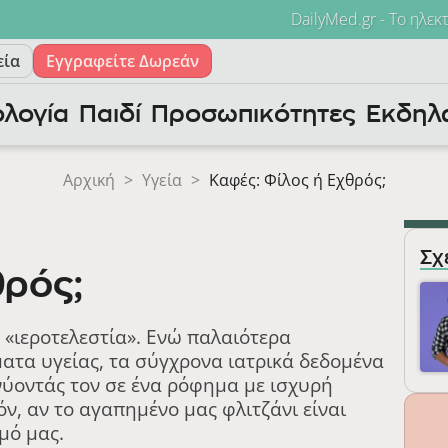
DailyMed.gr - Το ηλεκ
εία
Εγγραφείτε Δωρεάν
λογία
Παιδί
Προσωπικότητες
Εκδηλ
Αρχική
>
Υγεία
>
Καφές: Φίλος ή Εχθρός;
Σχ
θρός;
 «ιεροτελεστία». Ενώ παλαιότερα
ατα υγείας, τα σύγχρονα ιατρικά δεδομένα
νύοντάς τον σε ένα ρόφημα με ισχυρή
ν, αν το αγαπημένο μας φλιτζάνι είναι
μό μας.