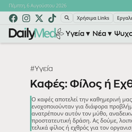
Πέμπτη, 6 Αυγούστου 2026
Χρήσιμα Links
Εργαλ
Υγεία ▾
Νέα ▾
Ψυχο
#Υγεία
Καφές: Φίλος ή Εχ
Ο καφές αποτελεί την καθημερινή μας
ενοχοποιούνταν για διάφορα προβλήμ
ανατρέπουν αυτόν τον μύθο, αναδεικ
προστατευτική δράση. Ας δούμε, λοιπό
τελικά φίλος ή εχθρός για τον οργανισ