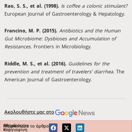
Rao, S. S., et al. (1998).
Is coffee a colonic stimulant?
European Journal of Gastroenterology & Hepatology.
Francino, M. P. (2015).
Antibiotics and the Human
Gut Microbiome: Dysbioses and Accumulation of
Resistances.
Frontiers in Microbiology.
Riddle, M. S., et al. (2016).
Guidelines for the
prevention and treatment of travelers’ diarrhea.
The
American Journal of Gastroenterology.
Ακολουθήστε μας στο
Περισσότερα
Αθηνά
Μοιραστείτε το άρθρο
από
Κυργιαφίνη