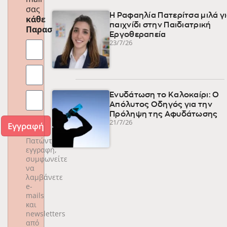
σας
Η Ραφαηλία Πατερίτσα μιλά γι
κάθε
παιχνίδι στην Παιδιατρική
Παρασκευή
!
Εργοθεραπεία
23/7/26
Ενυδάτωση το Καλοκαίρι: Ο
Απόλυτος Οδηγός για την
Πρόληψη της Αφυδάτωσης
21/7/26
Εγγραφή
Πατώντας
εγγραφή,
συμφωνείτε
να
λαμβάνετε
e-
mails
και
newsletters
από