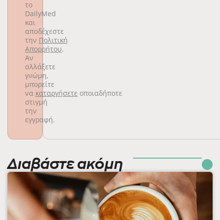
το
DailyMed
και
αποδέχεστε
την
Πολιτική
Απορρήτου
.
Αν
αλλάξετε
γνώμη,
μπορείτε
να
καταργήσετε
οποιαδήποτε
στιγμή
την
εγγραφή.
Διαβάστε ακόμη