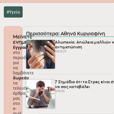
Υγεία
Περισσότερα: Αθηνά Κυργιαφίνη
Μείνετε
ενημερωμένοι
Αλωπεκία: Απώλεια μαλλιών κ
Εγγραφείτε
αντιμετώπιση
18/3/25
στο
περιοδικό
για
να
λαμβάνετε
δωρεάν
τα
7 Σημάδια ότι το Στρες είναι 
να σας καταβάλει
τελευταία
5/8/26
άρθρα
μας
στο
e-
mail