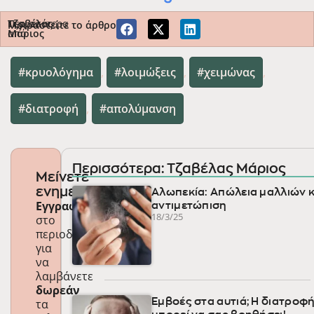
Περισσότερα
Τζαβέλας
Μοιραστείτε το άρθρο
από
Μάριος
κρυολόγημα
,
λοιμώξεις
,
χειμώνας
,
διατροφή
,
απολύμανση
Περισσότερα: Τζαβέλας Μάριος
Μείνετε
ενημερωμένοι
Αλωπεκία: Απώλεια μαλλιών κ
Εγγραφείτε
αντιμετώπιση
18/3/25
στο
περιοδικό
για
να
λαμβάνετε
δωρεάν
τα
Εμβοές στα αυτιά; Η διατροφ