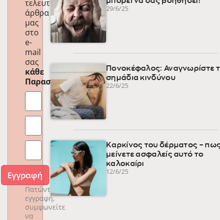
μπορεί να σας βοηθήσει!
τελευταία
29/6/25
άρθρα
μας
στο
e-
mail
σας
Πονοκέφαλος: Αναγνωρίστε 
κάθε
σημάδια κινδύνου
Παρασκευή
!
22/6/25
Καρκίνος του δέρματος – πως
μείνετε ασφαλείς αυτό το
καλοκαίρι
12/6/25
Εγγραφή
Πατώντας
εγγραφή,
συμφωνείτε
να