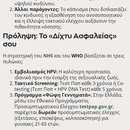
υψηλού κινδύνου.
Άλλοι παράγοντες:
Το κάπνισμα (που διπλασιάζει
τον κίνδυνο), η εξασθένηση του ανοσοποιητικού
και η έλλειψη τακτικού ελέγχου αυξάνουν την
πιθανότητα νόσησης.
Πρόληψη: Το «Δίχτυ Ασφαλείας»
σου
Η στρατηγική του
NHS
και του
WHO
βασίζεται σε τρεις
πυλώνες:
Εμβολιασμός HPV:
Η καλύτερη προστασία,
ιδανικά πριν την έναρξη της σεξουαλικής ζωής.
Τακτικό Screening:
Τεστ Παπ κάθε 3 χρόνια ή Co-
testing (Τεστ Παπ + HPV DNA Test) κάθε 5 χρόνια.
Πρόγραμμα «Φώφη Γεννηματά»:
Στην Ελλάδα,
μέσω του Εθνικού Προγράμματος
Προσυμπτωματικού Ελέγχου
testpap.gov.gr
,
παρέχεται
δωρεάν
προσυμπτωματικός έλεγχος
(εξετάσεις, επισκέψεις, κολποσκόπηση) για
γυναίκες 21-65 ετών.