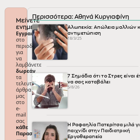
Περισσότερα: Αθηνά Κυργιαφίνη
Μείνετε
ενημερωμένοι
Αλωπεκία: Απώλεια μαλλιών κ
Εγγραφείτε
αντιμετώπιση
18/3/25
στο
περιοδικό
για
να
λαμβάνετε
δωρεάν
τα
7 Σημάδια ότι το Στρες είναι 
να σας καταβάλει
τελευταία
5/8/26
άρθρα
μας
στο
e-
mail
σας
Η Ραφαηλία Πατερίτσα μιλά γι
κάθε
παιχνίδι στην Παιδιατρική
Παρασκευή
!
Εργοθεραπεία