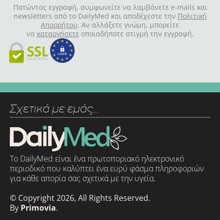
Πατώντας εγγραφή, συμφωνείτε να λαμβάνετε e-mails και
newsletters από το DailyMed και αποδέχεστε την
Πολιτική
Απορρήτου
. Αν αλλάξετε γνώμη, μπορείτε
να
καταργήσετε
οποιαδήποτε στιγμή την εγγραφή.
Σχετικά με εμάς…
Το DailyMed είναι ένα πρωτοποριακό ηλεκτρονικό
περιοδικό που καλύπτει ένα ευρύ φάσμα πληροφοριών
για κάθε απορία σας σχετικά με την υγεία.
© Copyright 2026, All Rights Reserved.
By
Primovia
.