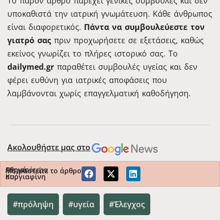
Το παρόν άρθρο παρέχει γενικές συμβουλές και δεν
υποκαθιστά την ιατρική γνωμάτευση. Κάθε άνθρωπος
είναι διαφορετικός.
Πάντα να συμβουλεύεστε τον
γιατρό σας
πριν προχωρήσετε σε εξετάσεις, καθώς
εκείνος γνωρίζει το πλήρες ιστορικό σας. Το
dailymed.gr
παραθέτει συμβουλές υγείας και δεν
φέρει ευθύνη για ιατρικές αποφάσεις που
λαμβάνονται χωρίς επαγγελματική καθοδήγηση.
Ακολουθήστε μας στο
Περισσότερα
Αθηνά
Μοιραστείτε το άρθρο
από
Κυργιαφίνη
πρόληψη
,
υγεία
,
Έλεγχος