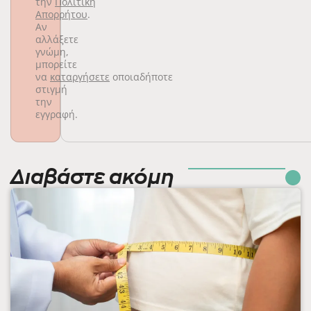
την
Πολιτική
Απορρήτου
.
Αν
αλλάξετε
γνώμη,
μπορείτε
να
καταργήσετε
οποιαδήποτε
στιγμή
την
εγγραφή.
Διαβάστε ακόμη