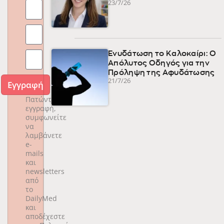
23/7/26
Ενυδάτωση το Καλοκαίρι: Ο
Απόλυτος Οδηγός για την
Πρόληψη της Αφυδάτωσης
21/7/26
Εγγραφή
Πατώντας
εγγραφή,
συμφωνείτε
να
λαμβάνετε
e-
mails
και
newsletters
από
το
DailyMed
και
αποδέχεστε