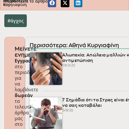
Περισσότερα
Αθηνά
Μοιραστείτε το άρθρο
από
Κυργιαφίνη
άγχος
Περισσότερα: Αθηνά Κυργιαφίνη
Μείνετε
ενημερωμένοι
Αλωπεκία: Απώλεια μαλλιών κ
Εγγραφείτε
αντιμετώπιση
18/3/25
στο
περιοδικό
για
να
λαμβάνετε
δωρεάν
τα
7 Σημάδια ότι το Στρες είναι 
να σας καταβάλει
τελευταία
5/8/26
άρθρα
μας
στο