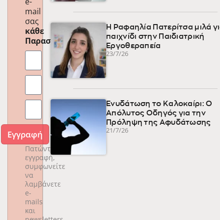
e-
mail
σας
Η Ραφαηλία Πατερίτσα μιλά γι
κάθε
παιχνίδι στην Παιδιατρική
Παρασκευή
!
Εργοθεραπεία
23/7/26
Ενυδάτωση το Καλοκαίρι: Ο
Απόλυτος Οδηγός για την
Πρόληψη της Αφυδάτωσης
21/7/26
Εγγραφή
Πατώντας
εγγραφή,
συμφωνείτε
να
λαμβάνετε
e-
mails
και
newsletters