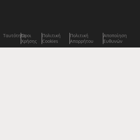
Ταυτότητα
Όροι
Πολιτική
Πολιτική
Αποποίηση
Χρήσης
Cookies
Απορρήτου
Ευθυνών