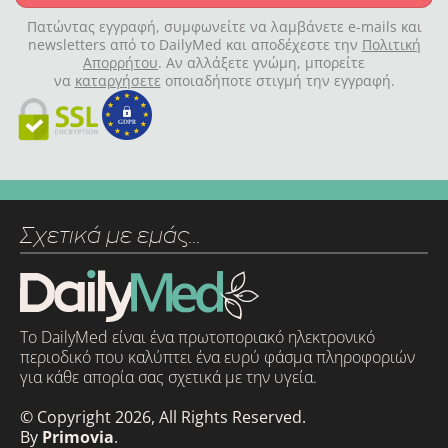
Πατώντας εγγραφή, συμφωνείτε να λαμβάνετε e-mails και
newsletters από το DailyMed και αποδέχεστε την
Πολιτική
Απορρήτου
. Αν αλλάξετε γνώμη, μπορείτε
να
καταργήσετε
οποιαδήποτε στιγμή την εγγραφή.
Σχετικά με εμάς…
Το DailyMed είναι ένα πρωτοποριακό ηλεκτρονικό
περιοδικό που καλύπτει ένα ευρύ φάσμα πληροφοριών
για κάθε απορία σας σχετικά με την υγεία.
© Copyright 2026, All Rights Reserved.
By
Primovia
.